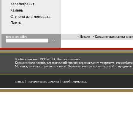
Керамогранит
Камень
Ступени из агломерата
Плитка
• Начало
• Керамическая плитка и ке
Поиск по сайту
©
«Keramos.su»
, 1998-2013. Плитка и камень.
Керамическая плитка, керамический гранит, керамогранит, терракота, стеклоблоки
Мозаика, смальта, изделия из стекла. Художественные проекты, дизайн, предметы
плитка
|
исторические заметки
|
строй нормативы