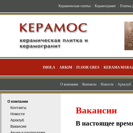
Керамическая плитка
|
Керамогранит
|
Плитка д
IMOLA
|
ARKIM
|
FLOOR GRES
|
KERAMA MARAZ
О компании
|
Контакты
|
Новости
|
Архклуб
О компании
Вакансии
Контакты
Новости
Архклуб
В настоящее время
Вакансии
Акции и распродажи