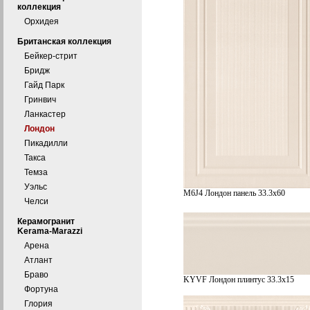
коллекция
Орхидея
Британская коллекция
Бейкер-стрит
Бридж
Гайд Парк
Гринвич
Ланкастер
Лондон
Пикадилли
Такса
Темза
Уэльс
M6J4 Лондон панель 33.3х60
Челси
Керамогранит
Kerama-Marazzi
Арена
Атлант
Браво
KYVF Лондон плинтус 33.3х15
Фортуна
Глория