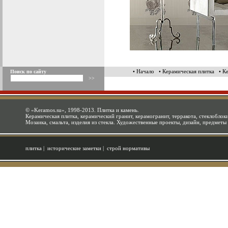
• Начало
• Керамическая плитка
• К
Поиск по сайту
©
«Keramos.su»
, 1998-2013. Плитка и камень.
Керамическая плитка, керамический гранит, керамогранит, терракота, стеклоблоки
Мозаика, смальта, изделия из стекла. Художественные проекты, дизайн, предметы
плитка
|
исторические заметки
|
строй нормативы