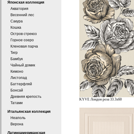
Японская коллекция
Акватория
Весенний лес
Сакура
Кошка
Остров стрекоз
Горное озеро
Кленовая парча
Тигр
Бамбук
Чайный домик
Кимоно
Листопад
Баттерфляй
Бонсай
Древняя крепость
KYVE Лондон роза 33.3х60
Татами
Итальянская коллекция
Неаполь
Верона
Латиноамериканская