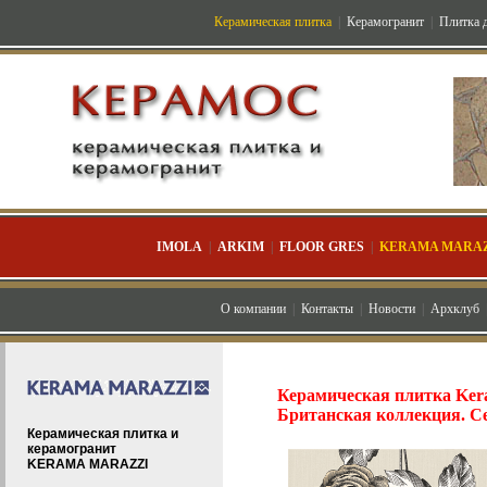
Керамическая плитка
|
Керамогранит
|
Плитка д
IMOLA
|
ARKIM
|
FLOOR GRES
|
KERAMA MARAZ
О компании
|
Контакты
|
Новости
|
Архклуб
Керамическая плитка Ker
Британская коллекция. С
Керамическая плитка и
керамогранит
KERAMA MARAZZI