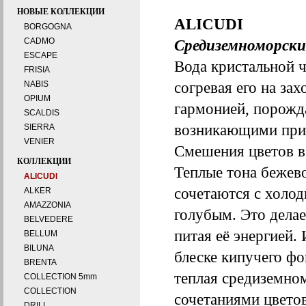
НОВЫЕ КОЛЛЕКЦИИ
ALICUDI
BORGOGNA
CADMO
Средиземноморски
ESCAPE
Вода кристальной 
FRISIA
согревая его на за
NABIS
OPIUM
гармонией, порожд
SCALDIS
возникающими при
SIERRA
VENIER
Смешения цветов в
КОЛЛЕКЦИИ
Теплые тона бежево
ALICUDI
сочетаются с холо
ALKER
AMAZZONIA
голубым. Это дела
BELVEDERE
питая её энергией.
BELLUM
BILUNA
блеске кипучего ф
BRENTA
теплая средиземно
COLLECTION 5mm
COLLECTION
сочетаниями цвето
DRILL