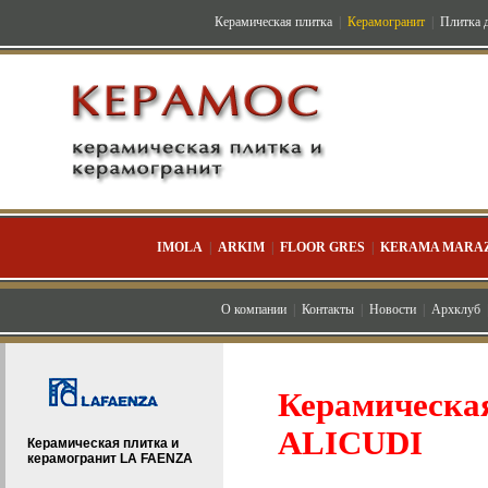
Керамическая плитка
|
Керамогранит
|
Плитка д
IMOLA
|
ARKIM
|
FLOOR GRES
|
KERAMA MARAZ
О компании
|
Контакты
|
Новости
|
Архклуб
Керамическа
ALICUDI
Керамическая плитка и
керамогранит LA FAENZA