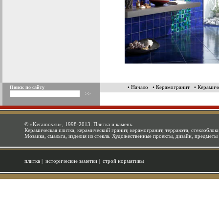
• Начало
• Керамогранит
• Керамич
Поиск по сайту
©
«Keramos.su»
, 1998-2013. Плитка и камень.
Керамическая плитка, керамический гранит, керамогранит, терракота, стеклоблоки
Мозаика, смальта, изделия из стекла. Художественные проекты, дизайн, предметы
плитка
|
исторические заметки
|
строй нормативы