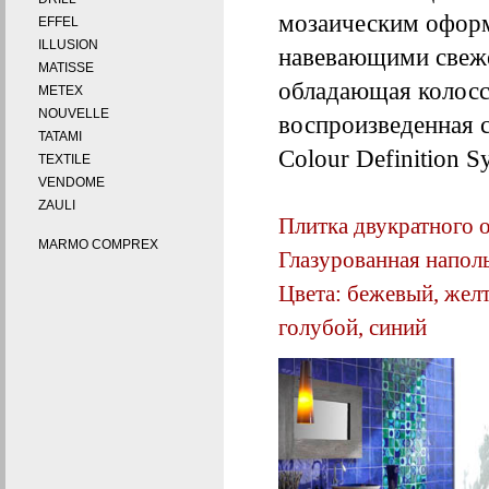
мозаическим оформ
EFFEL
ILLUSION
навевающими свеже
MATISSE
обладающая колосс
METEX
NOUVELLE
воспроизведенная 
TATAMI
Colour Definition S
TEXTILE
VENDOME
ZAULI
Плитка двукратного о
MARMO COMPREX
Глазурованная наполь
Цвета: бежевый, жел
голубой, синий