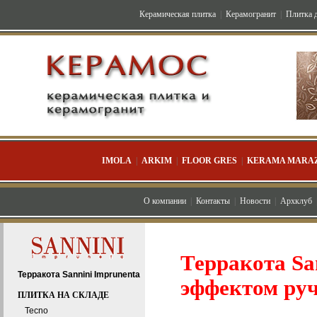
Керамическая плитка
|
Керамогранит
|
Плитка д
IMOLA
|
ARKIM
|
FLOOR GRES
|
KERAMA MARAZ
О компании
|
Контакты
|
Новости
|
Архклуб
Терракота San
Терракота Sannini Imprunenta
эффектом руч
ПЛИТКА НА СКЛАДЕ
Tecno