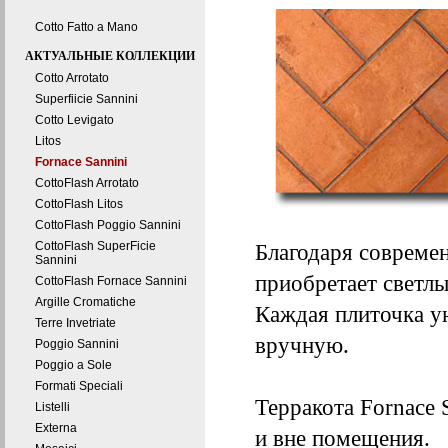
Cotto Fatto a Mano
АКТУАЛЬНЫЕ КОЛЛЕКЦИИ
Cotto Arrotato
Superfiicie Sannini
Cotto Levigato
Litos
Fornace Sannini
CottoFlash Arrotato
CottoFlash Litos
CottoFlash Poggio Sannini
CottoFlash SuperFicie
Благодаря совреме
Sannini
приобретает светлы
CottoFlash Fornace Sannini
Argille Cromatiche
Каждая плиточка у
Terre Invetriate
вручную.
Poggio Sannini
Poggio a Sole
Formati Speciali
Терракота Fornace 
Listelli
Externa
и вне помещения.