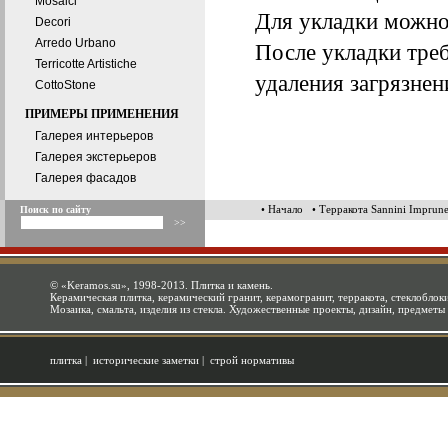
Mosaici
Для укладки можно 
Decori
Arredo Urbano
После укладки тре
Terricotte Artistiche
удаления загрязнен
CottoStone
ПРИМЕРЫ ПРИМЕНЕНИЯ
Галерея интерьеров
Галерея экстерьеров
Галерея фасадов
• Начало
• Терракота Sannini Imprune
Поиск по сайту
©
«Keramos.su»
, 1998-2013. Плитка и камень.
Керамическая плитка, керамический гранит, керамогранит, терракота, стеклоблоки
Мозаика, смальта, изделия из стекла. Художественные проекты, дизайн, предметы
плитка
|
исторические заметки
|
строй нормативы