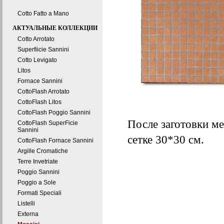
Cotto Fatto a Mano
АКТУАЛЬНЫЕ КОЛЛЕКЦИИ
Cotto Arrotato
Superfiicie Sannini
Cotto Levigato
Litos
Fornace Sannini
CottoFlash Arrotato
CottoFlash Litos
CottoFlash Poggio Sannini
После заготовки ме
CottoFlash SuperFicie
Sannini
сетке 30*30 см.
CottoFlash Fornace Sannini
Argille Cromatiche
Terre Invetriate
Poggio Sannini
Poggio a Sole
Formati Speciali
Listelli
Externa