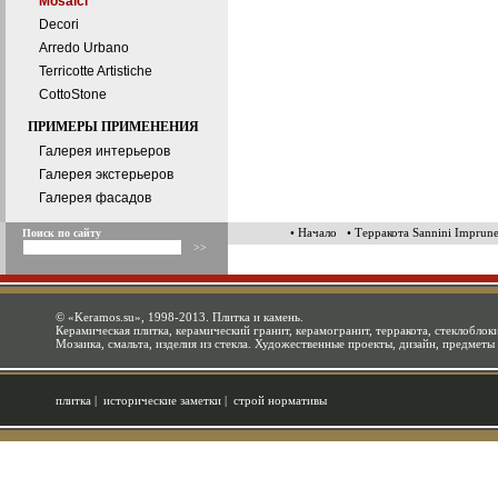
Mosaici
Decori
Arredo Urbano
Terricotte Artistiche
CottoStone
ПРИМЕРЫ ПРИМЕНЕНИЯ
Галерея интерьеров
Галерея экстерьеров
Галерея фасадов
• Начало
• Терракота Sannini Imprune
Поиск по сайту
©
«Keramos.su»
, 1998-2013. Плитка и камень.
Керамическая плитка, керамический гранит, керамогранит, терракота, стеклоблоки
Мозаика, смальта, изделия из стекла. Художественные проекты, дизайн, предметы
плитка
|
исторические заметки
|
строй нормативы