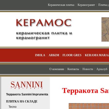
Керамическая плитка
|
Керамогранит
|
Плитка д
IMOLA
|
ARKIM
|
FLOOR GRES
|
KERAMA MARAZ
О компании
|
Контакты
|
Новости
|
Архклуб
Терракота San
Терракота Sannini Imprunenta
ПЛИТКА НА СКЛАДЕ
Tecno