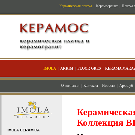
Керамическая плитка
|
Керамогранит
|
Плитка д
IMOLA
|
ARKIM
|
FLOOR GRES
|
KERAMA MARAZ
О компании
|
Контакты
|
Новости
|
Архклуб
Керамическ
Коллекция 
IMOLA CERAMICA