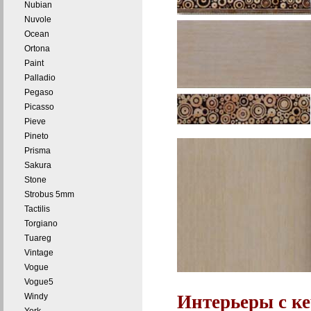
Nubian
Nuvole
Ocean
Ortona
Paint
Palladio
Pegaso
Picasso
Pieve
Pineto
Prisma
Sakura
Stone
Strobus 5mm
Tactilis
Torgiano
Tuareg
Vintage
Vogue
Vogue5
Windy
Интерьеры с к