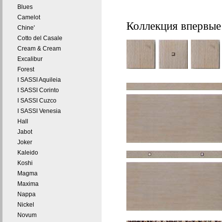
Blues
Camelot
Коллекция впервые
Chine'
Cotto del Casale
Cream & Cream
Excalibur
Forest
I SASSI Aquileia
I SASSI Corinto
I SASSI Cuzco
I SASSI Venesia
Hall
Jabot
Joker
Kaleido
Koshi
Magma
Maxima
Nappa
Nickel
Novum