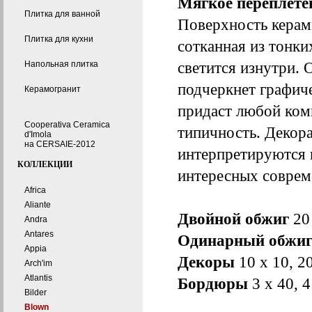
Мягкое переплете
Плитка для ванной
Поверхность керам
Плитка для кухни
сотканная из тонки
светится изнутри.
Напольная плитка
подчеркнет графич
Керамогранит
придаст любой ком
Cooperativa Ceramica
типичность. Декора
d'Imola
на CERSAIE-2012
интерпретируются п
КОЛЛЕКЦИИ
интересных соврем
Africa
Aliante
Двойной обжиг
20
Andra
Antares
Одинарный обжи
Appia
Декоры
10 x 10, 2
Arch'im
Atlantis
Бордюры
3 x 40, 4
Bilder
Blown