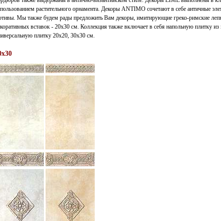
ордюров также выдержаны в антично-византийском стиле. Декоры LIME выполнены в кла
спользованием растительного орнамента. Декоры ANTIMO сочетают в себе античные эле
отивы. Мы также будем рады предложить Вам декоры, имитирующие греко-римские лепн
коративных вставок - 20х30 см. Коллекция также включает в себя напольную плитку из
иверсальную плитку 20х20, 30x30 см.
0x30