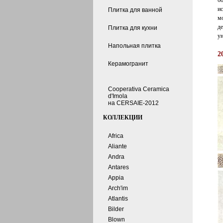
б
и
Плитка для ванной
м
де
Плитка для кухни
ун
Напольная плитка
2
Керамогранит
Cooperativa Ceramica
d'Imola
на CERSAIE-2012
КОЛЛЕКЦИИ
Africa
Aliante
Andra
Antares
Appia
Arch'im
Atlantis
Bilder
Blown