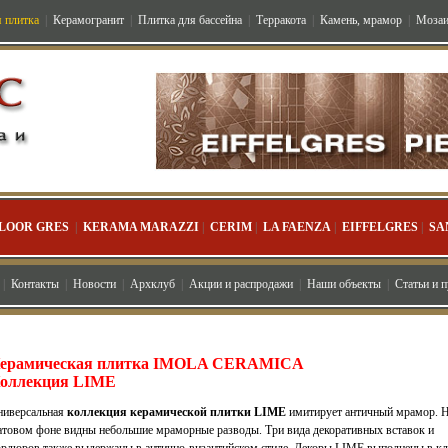
 плитка
|
Керамогранит
|
Плитка для бассейна
|
Терракота
|
Камень, мрамор
|
Мозаи
LOOR GRES
|
KERAMA MARAZZI
|
CERIM
|
LA FAENZA
|
EIFFELGRES
|
SA
|
Контакты
|
Новости
|
Архклуб
|
Акции и распродажи
|
Наши объекты
|
Статьи и 
ерамическая плитка IMOLA CERAMICA
оллекция LIME
ниверсальная
коллекция керамической плитки LIME
имитирует античный мрамор. 
атовом фоне видны небольшие мраморные разводы. Три вида декоративных вставок и