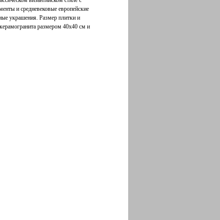
ссическом византийском стиле с
менты и средневековые европейские
ые украшения. Размер плитки и
 керамогранита размером 40х40 см и