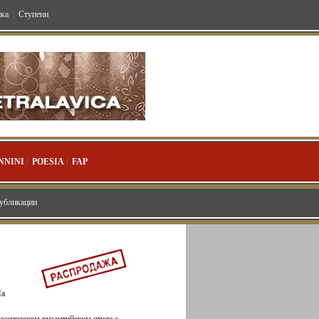
ка
|
Ступени
NNINI
|
POESIA
|
FAP
публикации
На