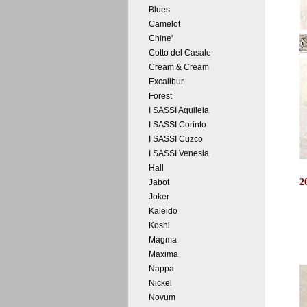
Blues
Camelot
Chine'
Cotto del Casale
Cream & Cream
Excalibur
Forest
I SASSI Aquileia
I SASSI Corinto
I SASSI Cuzco
I SASSI Venesia
Hall
2
Jabot
Joker
Kaleido
Koshi
Magma
Maxima
Nappa
Nickel
Novum