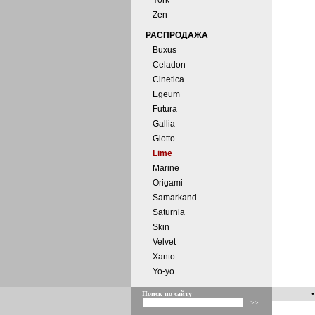
York
Zen
РАСПРОДАЖА
Buxus
Celadon
Cinetica
Egeum
Futura
Gallia
Giotto
Lime
Marine
Origami
Samarkand
Saturnia
Skin
Velvet
Xanto
Yo-yo
Поиск по сайту