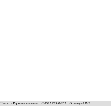
• Начало
• Керамическая плитка
• IMOLA CERAMICA
• Коллекция LIME