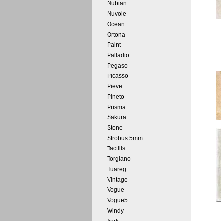
Nubian
Nuvole
Ocean
Ortona
Paint
Palladio
Pegaso
Picasso
Pieve
Pineto
Prisma
Sakura
Stone
Strobus 5mm
Tactilis
Torgiano
Tuareg
Vintage
Vogue
Vogue5
Windy