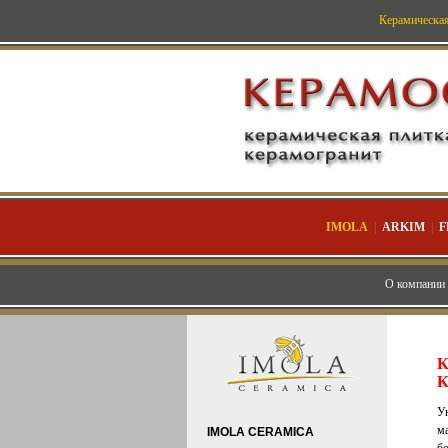
Керамическая
IMOLA
|
ARKIM
|
F
О компании
К
К
У
м
IMOLA CERAMICA