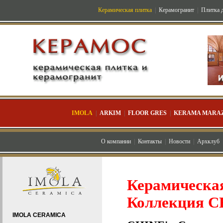
Керамическая плитка
|
Керамогранит
|
Плитка д
IMOLA
|
ARKIM
|
FLOOR GRES
|
KERAMA MARAZ
О компании
|
Контакты
|
Новости
|
Архклуб
Керамическ
Коллекция 
IMOLA CERAMICA