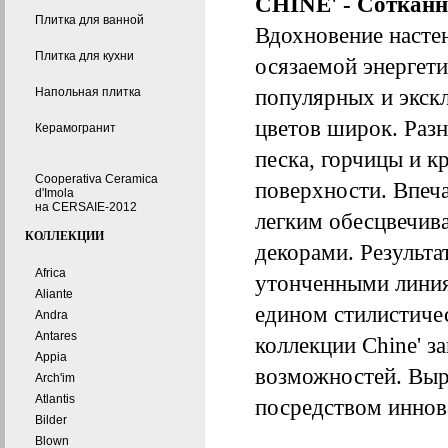
CHINE' - Сотканн
Плитка для ванной
Вдохновение настен
Плитка для кухни
осязаемой энергети
популярных и экск
Напольная плитка
цветов широк. Разн
Керамогранит
песка, горчицы и к
Cooperativa Ceramica
поверхности. Впеча
d'Imola
на CERSAIE-2012
легким обесцвечив
КОЛЛЕКЦИИ
декорами. Результа
Africa
утонченными линия
Aliante
едином стилистиче
Andra
Antares
коллекции Chine' з
Appia
возможностей. Выр
Arch'im
Atlantis
посредством иннов
Bilder
Blown