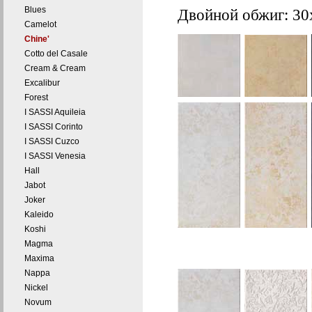
Blues
Двойной обжиг: 30
Camelot
Chine'
Cotto del Casale
Cream & Cream
Excalibur
Forest
I SASSI Aquileia
I SASSI Corinto
I SASSI Cuzco
I SASSI Venesia
Hall
Jabot
Joker
Kaleido
Koshi
Magma
Maxima
Nappa
Nickel
Novum