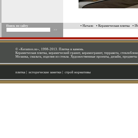
• Начало
• Керамическая плитка
• 
Поиск по сайту
©
«Keramos.su»
, 1998-2013. Плитка и камень.
Керамическая плитка, керамический гранит, керамогранит, терракота, стеклоблоки
Мозаика, смальта, изделия из стекла. Художественные проекты, дизайн, предметы
плитка
|
исторические заметки
|
строй нормативы