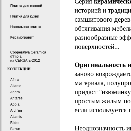
Серия
керамическ
Плитка для ванной
историей и традици
Плитка для кухни
самшитового дерев
обтягивания мебели
Напольная плитка
разнообразные эффе
Керамогранит
поверхностей...
Cooperativa Ceramica
d'Imola
на CERSAIE-2012
Оригинальность и
КОЛЛЕКЦИИ
заново возрождаетс
Africa
материала, полупро
Aliante
придаст "изюминку
Andra
Antares
простым жилым пом
Appia
если используется
Arch'im
Atlantis
Bilder
Неоднозначность и
Blown