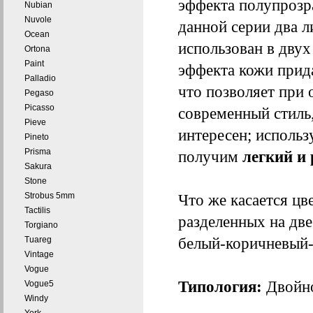
эффекта полупрозра
Nubian
Nuvole
данной серии два л
Ocean
использован в двух
Ortona
Paint
эффекта кожи прид
Palladio
что позволяет при 
Pegaso
Picasso
современный стиль,
Pieve
интересен; использ
Pineto
Prisma
получим
легкий и
Sakura
Stone
Strobus 5mm
Что же касается цв
Tactilis
разделенных на две
Torgiano
белый-коричневый-
Tuareg
Vintage
Vogue
Типология:
Двойно
Vogue5
Windy