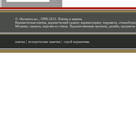
©
«Keramos.su»
, 1998-2013. Плитка и камень.
Керамическая плитка, керамический гранит, керамогранит, терракота, стеклоблоки
Мозаика, смальта, изделия из стекла. Художественные проекты, дизайн, предметы
плитка
|
исторические заметки
|
строй нормативы