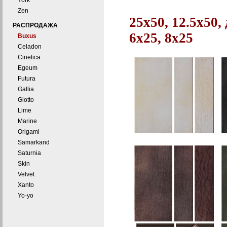
York
Zen
25x50, 12.5x50,
РАСПРОДАЖА
6х25, 8х25
Buxus
Celadon
Cinetica
Egeum
Futura
Gallia
Giotto
Lime
Marine
Origami
Samarkand
Saturnia
Skin
Velvet
Xanto
Yo-yo