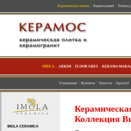
Керамическая плитка
|
Керамогранит
|
Плитка д
IMOLA
|
ARKIM
|
FLOOR GRES
|
KERAMA MARAZ
О компании
|
Контакты
|
Новости
|
Архклуб
Керамическ
Коллекция B
IMOLA CERAMICA