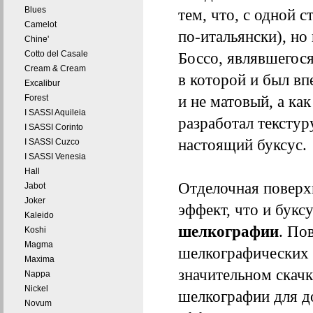
Blues
тем, что, с одной 
Camelot
по-итальянски), но
Chine'
Cotto del Casale
Боссо, являвшегос
Cream & Cream
в которой и был в
Excalibur
и не матовый, а ка
Forest
I SASSI Aquileia
разработал тексту
I SASSI Corinto
настоящий буксус.
I SASSI Cuzco
I SASSI Venesia
Hall
Отделочная поверх
Jabot
Joker
эффект, что и букс
Kaleido
шелкографии
. По
Koshi
Magma
шелкографических ц
Maxima
значительном скачк
Nappa
Nickel
шелкографии для д
Novum