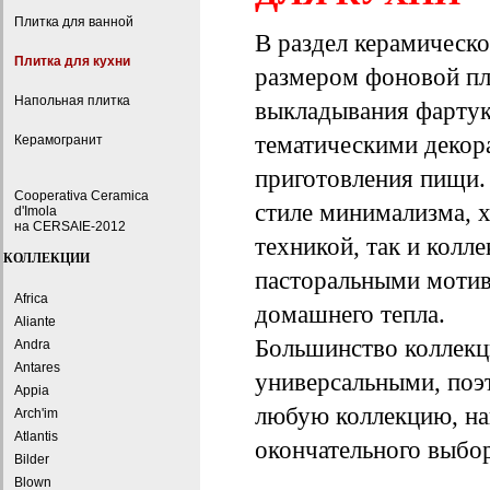
Плитка для ванной
В раздел керамическо
Плитка для кухни
размером фоновой пл
Напольная плитка
выкладывания фартуко
тематическими декора
Керамогранит
приготовления пищи. 
Cooperativa Ceramica
стиле минимализма, 
d'Imola
на CERSAIE-2012
техникой, так и колле
КОЛЛЕКЦИИ
пасторальными мотив
Africa
домашнего тепла.
Aliante
Большинство колле
Andra
Antares
универсальными, поэ
Appia
любую коллекцию, на
Arch'im
Atlantis
окончательного выбо
Bilder
Blown