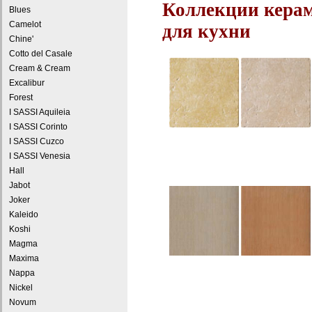
Коллекции кер
Blues
Camelot
для кухни
Chine'
Cotto del Casale
Cream & Cream
Excalibur
Forest
I SASSI Aquileia
I SASSI Corinto
I SASSI Cuzco
I SASSI Venesia
Hall
Jabot
Joker
Kaleido
Koshi
Magma
Maxima
Nappa
Nickel
Novum