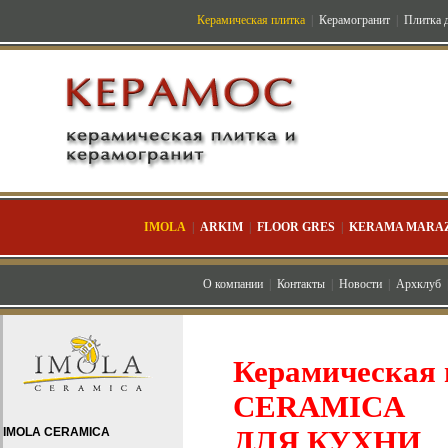
Керамическая плитка
|
Керамогранит
|
Плитка д
IMOLA
|
ARKIM
|
FLOOR GRES
|
KERAMA MARAZ
О компании
|
Контакты
|
Новости
|
Архклуб
Керамическая 
CERAMICA
IMOLA CERAMICA
ДЛЯ КУХНИ