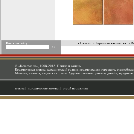
• Начало
• Керамическая плитка
• 
Поиск по сайту
©
«Keramos.su»
, 1998-2013. Плитка и камень.
Керамическая плитка, керамический гранит, керамогранит, терракота, стеклоблоки
Мозаика, смальта, изделия из стекла. Художественные проекты, дизайн, предметы
плитка
|
исторические заметки
|
строй нормативы