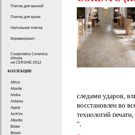
Плитка для ванной
Плитка для кухни
Напольная плитка
Керамогранит
Cooperativa Ceramica
d'Imola
на CERSAIE-2012
КОЛЛЕКЦИИ
Africa
Aliante
следами ударов, в
Andra
Antares
восстановлен во в
Appia
технологий печати,
Arch'im
Atlantis
".
Bilder
Blown