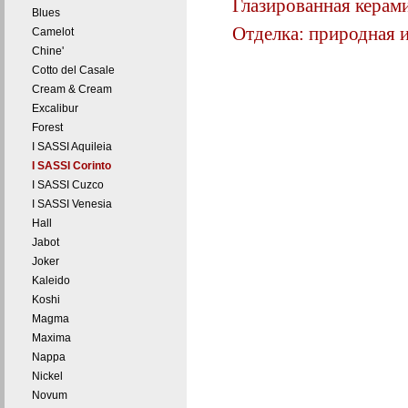
Глазированная керамик
Blues
Отделка: природная 
Camelot
Chine'
Cotto del Casale
Cream & Cream
Excalibur
Forest
I SASSI Aquileia
I SASSI Corinto
I SASSI Cuzco
I SASSI Venesia
Hall
Jabot
Joker
Kaleido
Koshi
Magma
Maxima
Nappa
Nickel
Novum