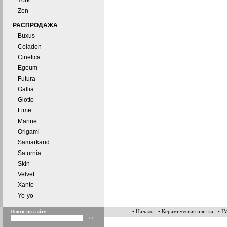
York
Zen
РАСПРОДАЖА
Buxus
Celadon
Cinetica
Egeum
Futura
Gallia
Giotto
Lime
Marine
Origami
Samarkand
Saturnia
Skin
Velvet
Xanto
Yo-yo
• Начало
• Керамическая плитка
• 
Поиск по сайту