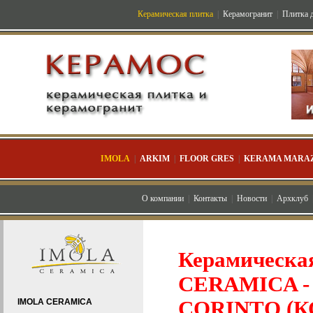
Керамическая плитка
|
Керамогранит
|
Плитка д
IMOLA
|
ARKIM
|
FLOOR GRES
|
KERAMA MARAZ
О компании
|
Контакты
|
Новости
|
Архклуб
Керамическа
CERAMICA - К
IMOLA CERAMICA
CORINTО (