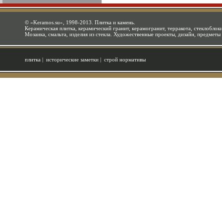
©
«Keramos.su»
, 1998-2013. Плитка и камень.
Керамическая плитка, керамический гранит, керамогранит, терракота, стеклоблоки
Мозаика, смальта, изделия из стекла. Художественные проекты, дизайн, предметы
плитка
|
исторические заметки
|
строй нормативы