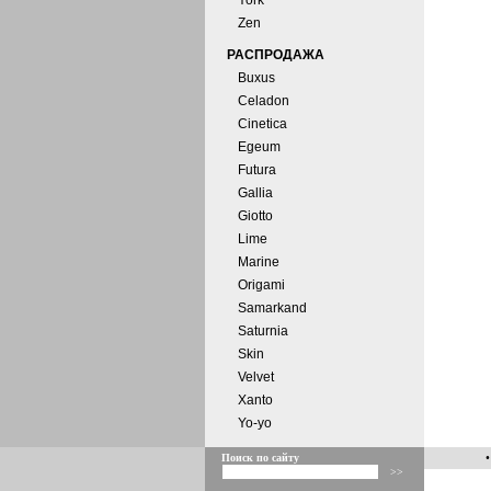
York
Zen
РАСПРОДАЖА
Buxus
Celadon
Cinetica
Egeum
Futura
Gallia
Giotto
Lime
Marine
Origami
Samarkand
Saturnia
Skin
Velvet
Xanto
Yo-yo
Поиск по сайту