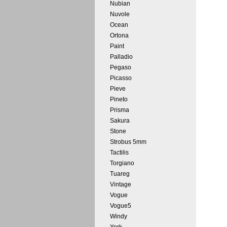
Nubian
Nuvole
Ocean
Ortona
Paint
Palladio
Pegaso
Picasso
Pieve
Pineto
Prisma
Sakura
Stone
Strobus 5mm
Tactilis
Torgiano
Tuareg
Vintage
Vogue
Vogue5
Windy