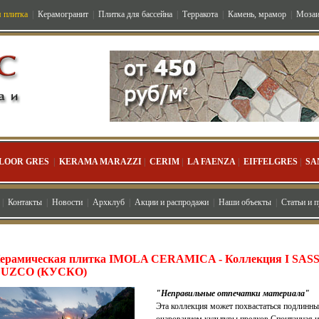
 плитка
|
Керамогранит
|
Плитка для бассейна
|
Терракота
|
Камень, мрамор
|
Мозаи
LOOR GRES
|
KERAMA MARAZZI
|
CERIM
|
LA FAENZA
|
EIFFELGRES
|
SA
|
Контакты
|
Новости
|
Архклуб
|
Акции и распродажи
|
Наши объекты
|
Статьи и 
ерамическая плитка IMOLA CERAMICA - Коллекция I SASSI
UZCO (КУСКО)
"Неправильные отпечатки материала"
Эта коллекция может похвастаться подлинн