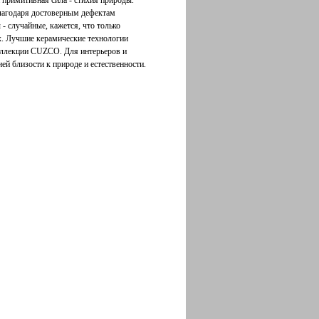
 примитивная сила - стихия природы.
лагодаря достоверным дефектам
 случайные, кажется, что только
х. Лучшие керамические технологии
оллекции CUZCO. Для интерьеров и
ей близости к природе и естественности.