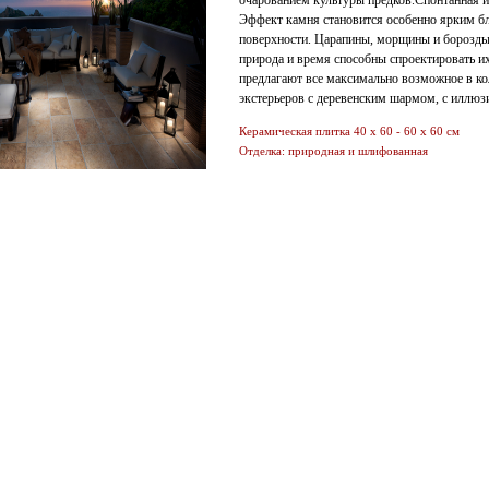
очарованием культуры предков.Спонтанная и
Эффект камня становится особенно ярким б
поверхности. Царапины, морщины и борозды -
природа и время способны спроектировать и
предлагают все максимально возможное в к
экстерьеров с деревенским шармом, с иллюзи
Керамическая плитка 40 х 60 - 60 х 60 см
Отделка: природная и шлифованная