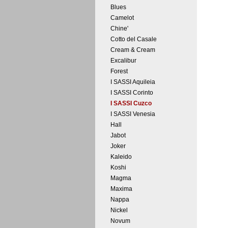
Blues
Camelot
Chine'
Cotto del Casale
Cream & Cream
Excalibur
Forest
I SASSI Aquileia
I SASSI Corinto
I SASSI Cuzco
I SASSI Venesia
Hall
Jabot
Joker
Kaleido
Koshi
Magma
Maxima
Nappa
Nickel
Novum