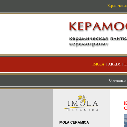
Керамическая
IMOLA
|
ARKIM
|
F
О компании
К
C
IMOLA CERAMICA