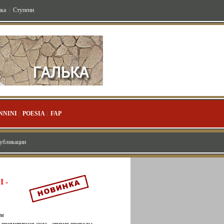
ка
|
Ступени
NNINI
|
POESIA
|
FAP
публикации
 -
ым